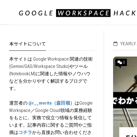
Skip
to
content
YEARLY
本サイトについて
本サイトは Google Workspace 関連の技術
0
(Gemini/GAS/Workspace Studio)やツール
(NotebookLM)に関連した情報やノウハウ
などを分かりやすく解説するブログで
す。
運営者の
@r__morita（森田嶺）
はGoogle
Workspace／Google Cloud領域の業務経験
をもとに、実務で役立つ情報を発信して
います。記事内容に関するご質問やご指
摘は
コチラ
から直接お問い合わせくださ