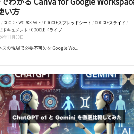
でわかる Canva for Google Workspac
使い方
A
/
GOOGLE WORKSPACE
/
GOOGLEスプレッドシート
/
GOOGLEスライド
/
GLEドキュメント
/
GOOGLEドライブ
24年11月30日
スの現場で必要不可欠な Google Wo...