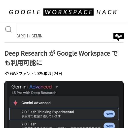
Skip
to
content
DEEP SEARCH
/
GEMINI
0
Deep Research が Google Workspace で
も利用可能に
BY
GWSファン
· 2025年2月24日