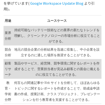
を挙げています(
Google Workspace Update Blog
より引
用)。
用途
ユースケース
持続可能なバッテリー技術などの業界の新たなトレンドを
業界
理解し、クリーン テクノロジーの市場分析に役立てること
分析
ができる。
競合
地元の競合企業の分析結果を迅速に収集し、中小企業を設
分析
立するのに適した場所を推奨することができる。
顧客
製品やサービス、経営陣、競争環境に関するレポートを作
リサ
成することで、営業担当者が見込み顧客との面会に備える
ーチ
のに役立てることができる。
教
何百もの関連記事や Web サイトを分析して、ほぼあらゆる
育・
トピックに関するレポートを作成することで、助成金申請
学術
書の作成、授業計画、クラス プロジェクト、プレゼンテー
分野
ションを行う教育者を支援することができる。