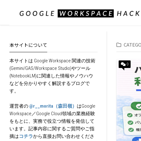
Skip
to
content
CATEGO
本サイトについて
本サイトは Google Workspace 関連の技術
0
(Gemini/GAS/Workspace Studio)やツール
(NotebookLM)に関連した情報やノウハウ
などを分かりやすく解説するブログで
す。
運営者の
@r__morita（森田嶺）
はGoogle
Workspace／Google Cloud領域の業務経験
をもとに、実務で役立つ情報を発信して
います。記事内容に関するご質問やご指
摘は
コチラ
から直接お問い合わせくださ